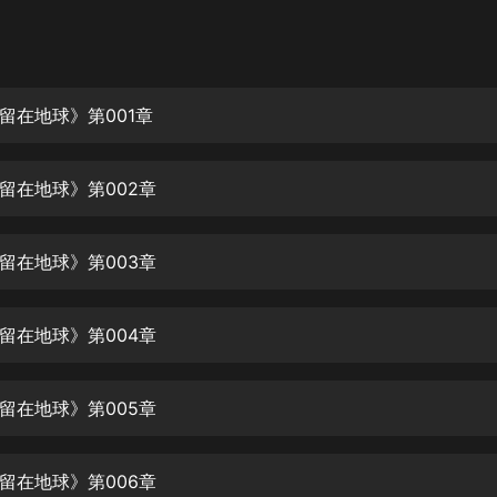
灰姑娘音樂
郭德綱於謙相聲全集
德雲社郭德綱相聲VIP
留在地球》第001章
安全警長啦咘啦哆·假期篇|新篇章加
更|寶寶巴士故事
留在地球》第002章
寶寶巴士
凡人修仙傳|楊洋主演影視原著|薑廣
濤配音多播版本
留在地球》第003章
光合積木
留在地球》第004章
摸金天師【第一季】（紫襟演播）
有聲的紫襟
留在地球》第005章
無敵六皇子|爆笑穿越|無敵流皇子|安
燃領銜有聲小說
安燃
留在地球》第006章