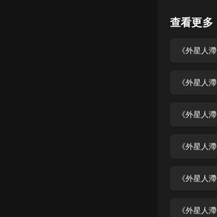
懸疑
查看更多
科幻
《外星人滯
好書精講
外語
《外星人滯
耽美
認知思維
《外星人滯
人文
音樂
《外星人滯
粵語
《外星人滯
頭條
娛樂
《外星人滯