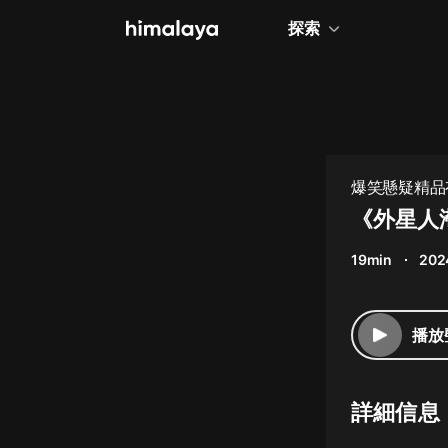
探索
全部
小說
個人成長
爆笑懸疑精品
相聲評書
《外星人
兒童
19min
202
歷史
情感治愈
播放
健康養生
商業財經
詳細信息
廣播劇