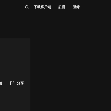
下載客戶端
註冊
登錄
論
分享