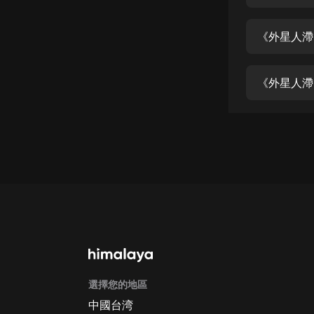
經典名著
人物傳記
《外星人滯
電影
生活
《外星人滯
英語
日語
課程
少兒教育
二次元
教育培訓
IT科技
選擇您的地區
汽車
中國台湾