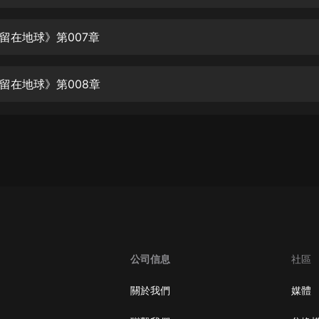
生命科學篇1-2·猴子警長科學探案記|
寶寶巴士科普
寶寶巴士
留在地球》第007章
【新民間劇場】我的老千江湖｜ 有聲
的紫襟｜ 魔幻千手
留在地球》第008章
有聲的紫襟
《夜色鋼琴曲》
夜色鋼琴曲趙海洋
太荒吞天訣丨熱血玄幻丨紫襟領銜有
聲劇
有聲的紫襟
嫡女貴嫁 | 一刀蘇蘇團隊制作 | 古言
宮鬥重生爽文 多人有聲劇
公司信息
社區
一刀蘇蘇
中國大案紀實 | 每日一驚案！真實案
關於我們
媒體
件恐怖刑偵尚文
大舌頭尚文