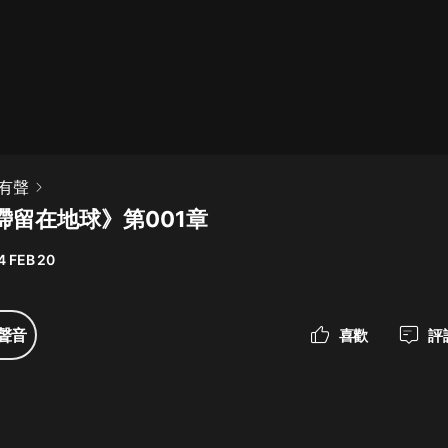
最佳女婿｜都市異能多人有聲劇｜一
種侃侃｜有聲小說
一種侃侃
米小圈上學記:一二三年級 | 暢銷出版
有聲
物
滯留在地球》第001章
米小圈
4 FEB 20
破壞者聯盟篇1-4季·猴子警長科學探
案記|寶寶巴士
寶寶巴士
聲音
喜歡
評
大奉打更人丨頭陀淵領銜多人有聲
劇|暢聽全集|王鶴棣、田曦薇主演影
視劇原著|賣報小郎君
頭陀淵講故事
總有這樣的歌只想一個人聽