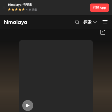
Himalaya-有聲書
打開 App
4.8k 安裝
探索