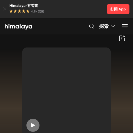
Himalaya-有聲書
打開 App
4.8k 安裝
探索