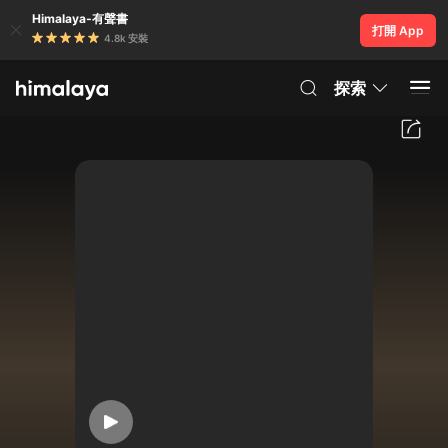
Himalaya-有聲書
打開 App
4.8k 安裝
探索