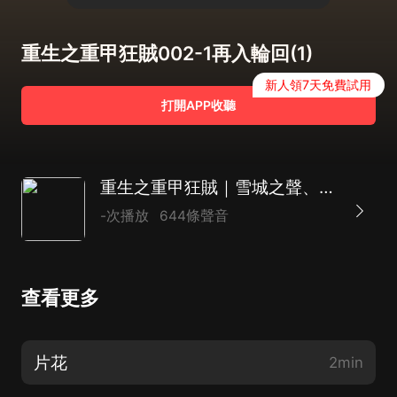
重生之重甲狂賊002-1再入輪回(1)
新人領7天免費試用
打開APP收聽
重生之重甲狂賊｜雪城之聲、淩曦玥 精品雙播
-次播放
644條聲音
查看更多
片花
2min