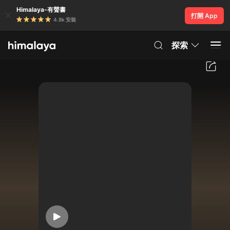
Himalaya-有聲書
打開 App
4.8k 安裝
探索