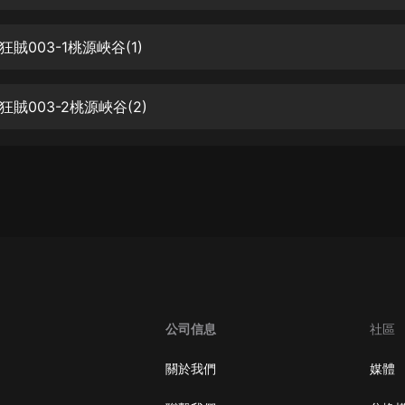
生命科學篇1-2·猴子警長科學探案記|
寶寶巴士科普
寶寶巴士
賊003-1桃源峽谷(1)
【新民間劇場】我的老千江湖｜ 有聲
的紫襟｜ 魔幻千手
賊003-2桃源峽谷(2)
有聲的紫襟
《夜色鋼琴曲》
夜色鋼琴曲趙海洋
太荒吞天訣丨熱血玄幻丨紫襟領銜有
聲劇
有聲的紫襟
嫡女貴嫁 | 一刀蘇蘇團隊制作 | 古言
宮鬥重生爽文 多人有聲劇
公司信息
社區
一刀蘇蘇
中國大案紀實 | 每日一驚案！真實案
關於我們
媒體
件恐怖刑偵尚文
大舌頭尚文