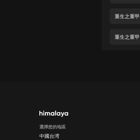
經典名著
人物傳記
重生之重甲狂
電影
生活
重生之重甲狂
英語
日語
課程
少兒教育
二次元
教育培訓
IT科技
選擇您的地區
汽車
中國台湾