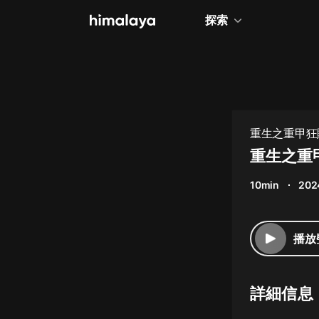
探索
全部
小說
個人成長
重生之重甲狂
相聲評書
重生之重甲
兒童
10min
202
歷史
情感治愈
播放
健康養生
商業財經
詳細信息
廣播劇