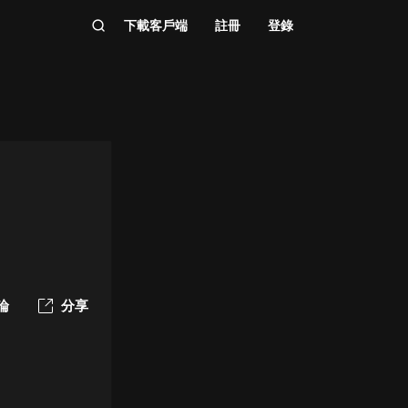
下載客戶端
註冊
登錄
論
分享