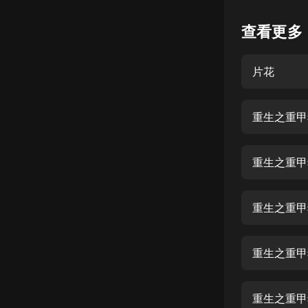
懸疑
查看更多
科幻
片花
好書精講
外語
重生之重甲狂
耽美
認知思維
重生之重甲狂
人文
音樂
重生之重甲狂
粵語
重生之重甲狂
頭條
娛樂
重生之重甲狂