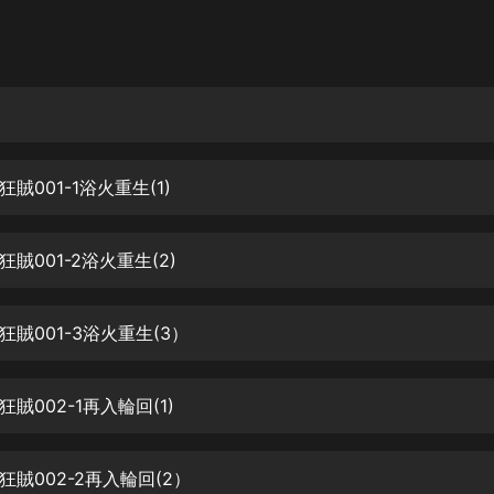
灰姑娘音樂
郭德綱於謙相聲全集
德雲社郭德綱相聲VIP
安全警長啦咘啦哆·假期篇|新篇章加
更|寶寶巴士故事
賊001-1浴火重生(1)
寶寶巴士
凡人修仙傳|楊洋主演影視原著|薑廣
濤配音多播版本
賊001-2浴火重生(2)
光合積木
賊001-3浴火重生(3）
摸金天師【第一季】（紫襟演播）
有聲的紫襟
賊002-1再入輪回(1)
無敵六皇子|爆笑穿越|無敵流皇子|安
燃領銜有聲小說
安燃
賊002-2再入輪回(2）