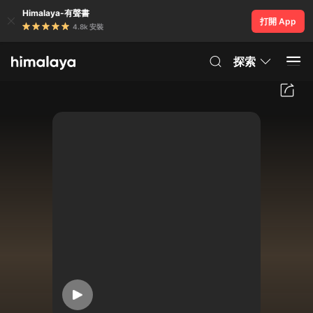
Himalaya-有聲書
打開 App
4.8k 安裝
探索