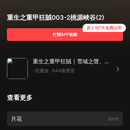
重生之重甲狂賊003-2桃源峽谷(2)
新人領7天免費試用
打開APP收聽
重生之重甲狂賊｜雪城之聲、淩曦玥 精品雙播
-次播放
644條聲音
查看更多
片花
2min