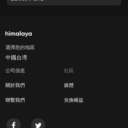
選擇您的地區
中國台湾
公司信息
社區
關於我們
媒體
聯繫我們
兌換權益