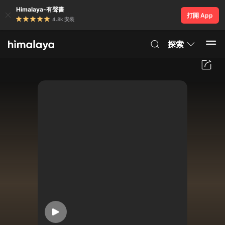
Himalaya-有聲書
打開 App
4.8k 安裝
探索