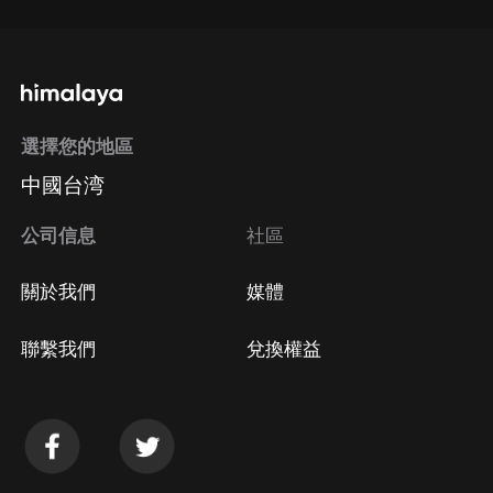
選擇您的地區
中國台湾
公司信息
社區
關於我們
媒體
聯繫我們
兌換權益