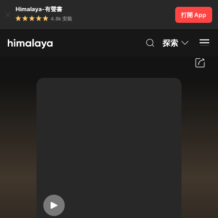
Himalaya-有聲書
打開 App
4.8k 安裝
探索