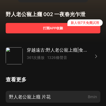
野人老公寵上癮 002 一夜春光乍泄
新人領7天免費試用
打開APP收聽
穿越遠古:野人老公寵上癮|食療|打臉|種田
361次播放
1326條聲音
查看更多
野人老公寵上癮 片花
8min