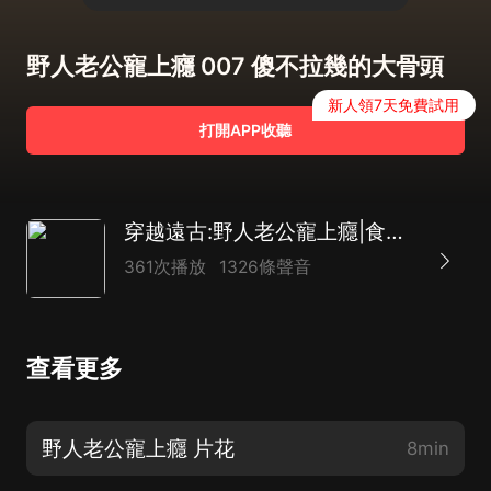
野人老公寵上癮 007 傻不拉幾的大骨頭
新人領7天免費試用
打開APP收聽
穿越遠古:野人老公寵上癮|食療|打臉|種田
361次播放
1326條聲音
查看更多
野人老公寵上癮 片花
8min