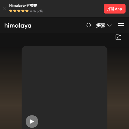
Himalaya-有聲書
打開 App
4.8k 安裝
探索