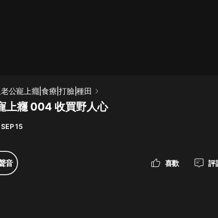
最佳女婿｜都市異能多人有聲劇｜一
種侃侃｜有聲小說
一種侃侃
米小圈上學記:一二三年級 | 暢銷出版
老公寵上癮|食療|打臉|種田
物
上癮 004 收買野人心
米小圈
 SEP 15
破壞者聯盟篇1-4季·猴子警長科學探
案記|寶寶巴士
寶寶巴士
聲音
喜歡
評
大奉打更人丨頭陀淵領銜多人有聲
劇|暢聽全集|王鶴棣、田曦薇主演影
視劇原著|賣報小郎君
頭陀淵講故事
總有這樣的歌只想一個人聽