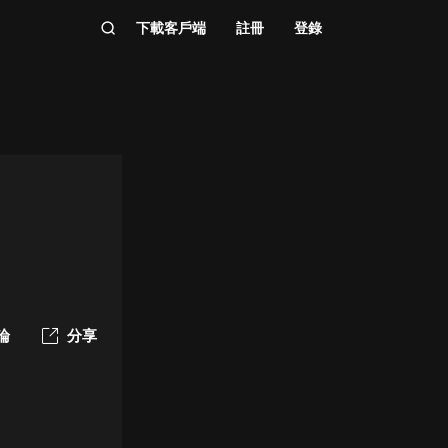
下載客戶端
註冊
登錄
論
分享