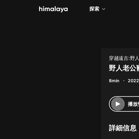
探索
全部
小說
個人成長
穿越遠古:野人
相聲評書
野人老公寵
兒童
8min
2022
歷史
情感治愈
播放
健康養生
商業財經
詳細信息
廣播劇