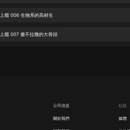
生命科學篇1-2·猴子警長科學探案記|
寶寶巴士科普
寶寶巴士
上癮 006 生物系的高材生
【新民間劇場】我的老千江湖｜ 有聲
的紫襟｜ 魔幻千手
上癮 007 傻不拉幾的大骨頭
有聲的紫襟
《夜色鋼琴曲》
夜色鋼琴曲趙海洋
太荒吞天訣丨熱血玄幻丨紫襟領銜有
聲劇
有聲的紫襟
嫡女貴嫁 | 一刀蘇蘇團隊制作 | 古言
宮鬥重生爽文 多人有聲劇
公司信息
社區
一刀蘇蘇
中國大案紀實 | 每日一驚案！真實案
關於我們
媒體
件恐怖刑偵尚文
大舌頭尚文