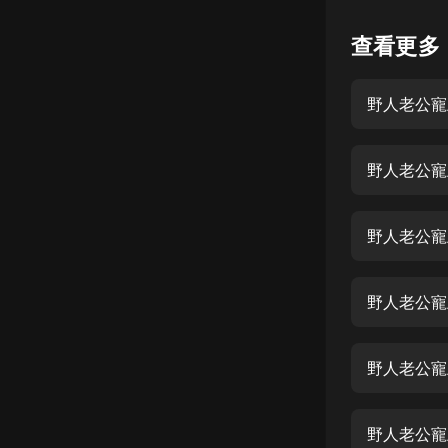
懸疑
查看更多
科幻
野人老公寵
好書精講
外語
野人老公寵
耽美
認知思維
野人老公寵
人文
音樂
野人老公寵上
粵語
野人老公寵
頭條
娛樂
野人老公寵