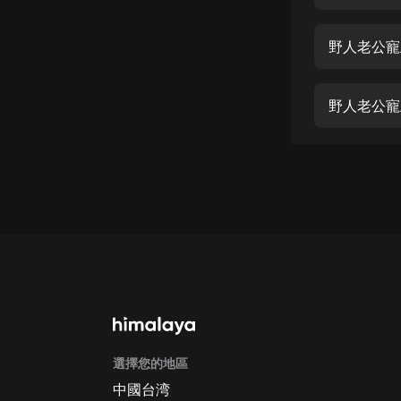
經典名著
人物傳記
野人老公寵
電影
生活
野人老公寵
英語
日語
課程
少兒教育
二次元
教育培訓
IT科技
選擇您的地區
汽車
中國台湾