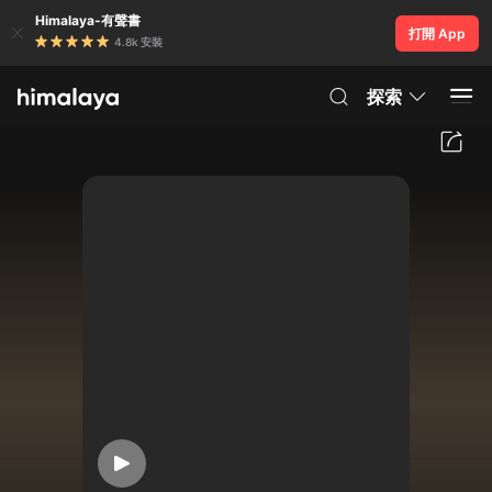
Himalaya-有聲書
打開 App
4.8k 安裝
探索