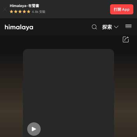
Himalaya-有聲書
打開 App
4.8k 安裝
探索