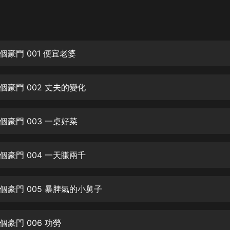
灰姑娘音樂
郭德綱於謙相聲全集
德雲社郭德綱相聲VIP
豪門 001 便宜老婆
安全警長啦咘啦哆·假期篇|新篇章加
更|寶寶巴士故事
個豪門 002 丈夫的變化
寶寶巴士
凡人修仙傳|楊洋主演影視原著|薑廣
濤配音多播版本
個豪門 003 一桌好菜
光合積木
個豪門 004 一天賺兩千
摸金天師【第一季】（紫襟演播）
有聲的紫襟
個豪門 005 暴脾氣的小舅子
無敵六皇子|爆笑穿越|無敵流皇子|安
燃領銜有聲小說
安燃
豪門 006 功勞