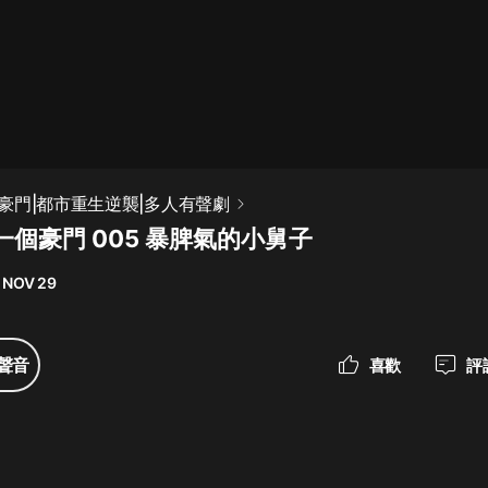
最佳女婿｜都市異能多人有聲劇｜一
種侃侃｜有聲小說
一種侃侃
米小圈上學記:一二三年級 | 暢銷出版
豪門|都市重生逆襲|多人有聲劇
物
個豪門 005 暴脾氣的小舅子
米小圈
 NOV 29
破壞者聯盟篇1-4季·猴子警長科學探
案記|寶寶巴士
寶寶巴士
聲音
喜歡
評
大奉打更人丨頭陀淵領銜多人有聲
劇|暢聽全集|王鶴棣、田曦薇主演影
視劇原著|賣報小郎君
頭陀淵講故事
總有這樣的歌只想一個人聽