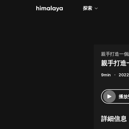
探索
全部
小說
個人成長
親手打造一個
相聲評書
親手打造一
兒童
9min
2022
歷史
情感治愈
播放
健康養生
商業財經
詳細信息
廣播劇