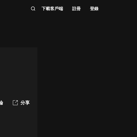
下載客戶端
註冊
登錄
論
分享