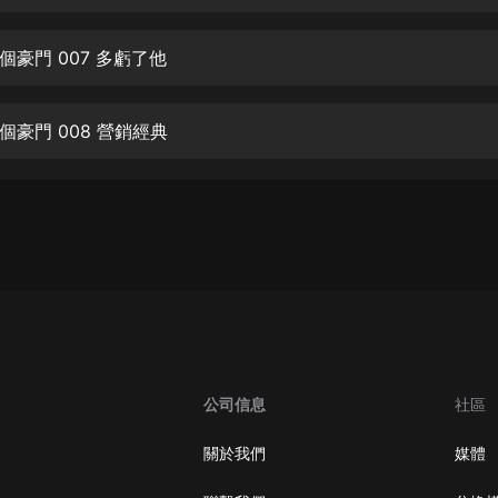
生命科學篇1-2·猴子警長科學探案記|
寶寶巴士科普
寶寶巴士
個豪門 007 多虧了他
【新民間劇場】我的老千江湖｜ 有聲
的紫襟｜ 魔幻千手
個豪門 008 營銷經典
有聲的紫襟
《夜色鋼琴曲》
夜色鋼琴曲趙海洋
太荒吞天訣丨熱血玄幻丨紫襟領銜有
聲劇
有聲的紫襟
嫡女貴嫁 | 一刀蘇蘇團隊制作 | 古言
宮鬥重生爽文 多人有聲劇
公司信息
社區
一刀蘇蘇
中國大案紀實 | 每日一驚案！真實案
關於我們
媒體
件恐怖刑偵尚文
大舌頭尚文