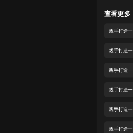
懸疑
查看更多
科幻
親手打造一個
好書精講
外語
親手打造一
耽美
認知思維
親手打造一
人文
音樂
親手打造一
粵語
親手打造一
頭條
娛樂
親手打造一個