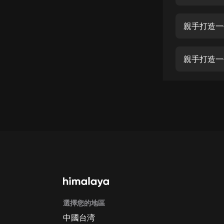
經典名著
人物傳記
親手打造一
電影
生活
親手打造一
英語
日語
課程
少兒教育
二次元
教育培訓
IT科技
選擇您的地區
汽車
中國台湾