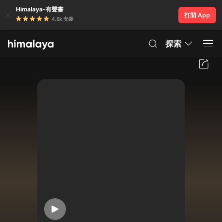
Himalaya-有聲書
打開 App
4.8k 安裝
探索