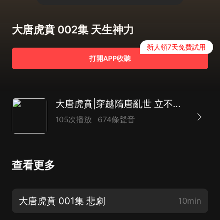
大唐虎賁 002集 天生神力
新人領7天免費試用
打開APP收聽
大唐虎賁|穿越隋唐亂世 立不世之功|熱血機智|花茶大叔演播
105次播放
674條聲音
查看更多
大唐虎賁 001集 悲劇
10min