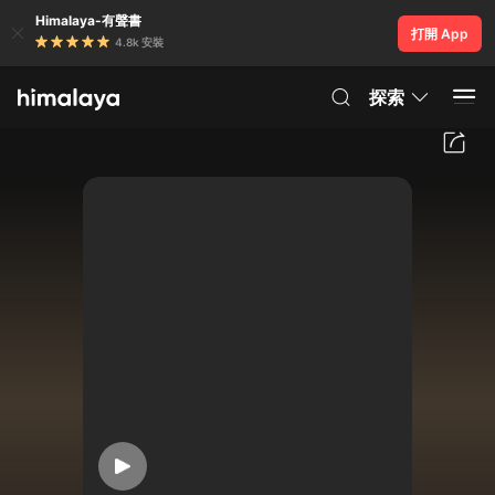
Himalaya-有聲書
打開 App
4.8k 安裝
探索