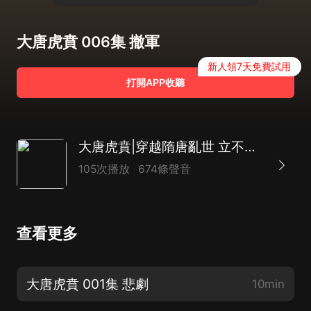
大唐虎賁 006集 撤軍
新人領7天免費試用
打開APP收聽
大唐虎賁|穿越隋唐亂世 立不世之功|熱血機智|花茶大叔演播
105次播放
674條聲音
查看更多
大唐虎賁 001集 悲劇
10min