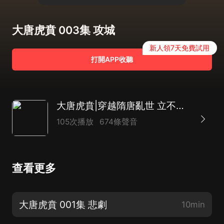
大唐虎賁 003集 攻城
新人領7天免費試用
打開APP收聽
大唐虎賁|穿越隋唐亂世 立不世之功|熱血機智|花茶大叔演播
105次播放
674條聲音
查看更多
大唐虎賁 001集 悲劇
10min