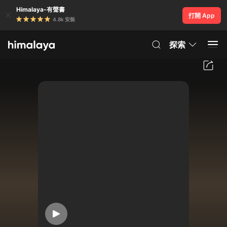
Himalaya-有聲書
打開 App
4.8k 安裝
探索