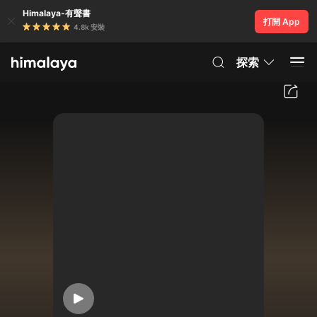
Himalaya-有聲書
打開 App
4.8k 安裝
探索