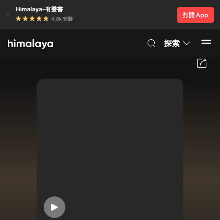
Himalaya-有聲書
打開 App
4.8k 安裝
探索