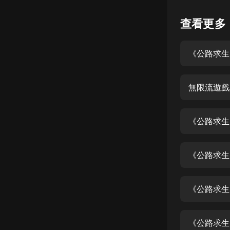
懸疑
查看更多
科幻
《公路求生
好書精講
外語
無限流遊戲
耽美
認知思維
人文
音樂
粵語
頭條
娛樂