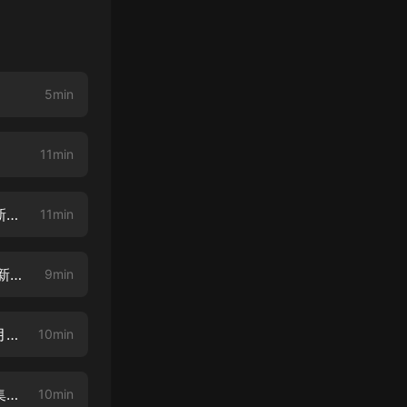
5min
11min
《公路求生，我有提示系統》 第002集 一級集水器（訂閱專輯才能收到更新提示呦）
11min
《公路求生，我有提示系統》 第003集 情報與制作集水器（每天17：00更新兩集）
9min
《公路求生，我有提示系統》 第004集 荒野，勇敢者的挑戰（撒潑打滾求月票啦！）
10min
《公路求生，我有提示系統》 第005集 雙份收獲（各種熱武器圖片放在每集評論區啦~）
10min