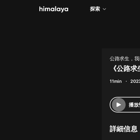
探索
全部
小說
個人成長
公路求生，我
相聲評書
《公路求
兒童
11min
2023
歷史
情感治愈
播放
健康養生
商業財經
詳細信息
廣播劇