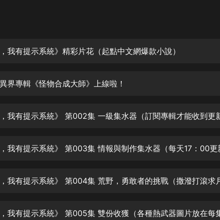
灰姑娘音樂
郭德綱於謙相聲全集
德雲社郭德綱相聲VIP
，我有提示系統》精彩片花（起點中文網爆款小說）
安全警長啦咘啦哆·假期篇|新篇章加
更|寶寶巴士故事
異界專輯《怪物合成大師》上線啦！
寶寶巴士
凡人修仙傳|楊洋主演影視原著|薑廣
濤配音多播版本
光合積木
摸金天師【第一季】（紫襟演播）
有聲的紫襟
無敵六皇子|爆笑穿越|無敵流皇子|安
燃領銜有聲小說
安燃