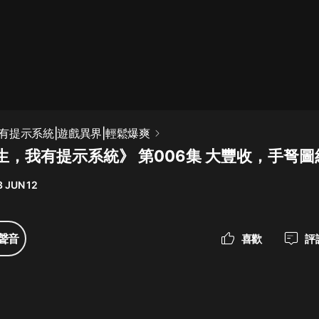
最佳女婿｜都市異能多人有聲劇｜一
種侃侃｜有聲小說
一種侃侃
米小圈上學記:一二三年級 | 暢銷出版
有提示系統|遊戲異界|輕鬆爆爽
物
生，我有提示系統》 第006集 大豐收，手弩圖
米小圈
 JUN 12
破壞者聯盟篇1-4季·猴子警長科學探
案記|寶寶巴士
寶寶巴士
聲音
喜歡
評
大奉打更人丨頭陀淵領銜多人有聲
劇|暢聽全集|王鶴棣、田曦薇主演影
視劇原著|賣報小郎君
頭陀淵講故事
總有這樣的歌只想一個人聽