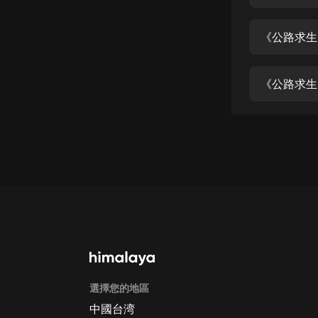
經典名著
人物傳記
《公路求生
電影
生活
英語
日語
課程
少兒教育
二次元
教育培訓
IT科技
選擇您的地區
汽車
中國台湾