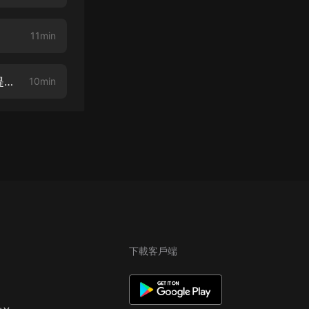
11min
《公路求生，我有提示系統》 第007集 罐頭與豬（訂閱專輯才能收到更新提示呦）
10min
下載客戶端