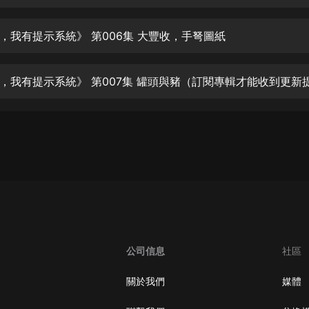
生命科學篇1-2·猴子警長科學探案記|
寶寶巴士科普
寶寶巴士
，我有提示系統》 第006集 大豐收，手弩圖紙
【新民間劇場】我的老千江湖｜ 有聲
的紫襟｜ 魔幻千手
有聲的紫襟
《夜色鋼琴曲》
夜色鋼琴曲趙海洋
太荒吞天訣丨熱血玄幻丨紫襟領銜有
聲劇
有聲的紫襟
嫡女貴嫁 | 一刀蘇蘇團隊制作 | 古言
宮鬥重生爽文 多人有聲劇
公司信息
社區
一刀蘇蘇
中國大案紀實 | 每日一驚案！真實案
關於我們
媒體
件恐怖刑偵尚文
大舌頭尚文