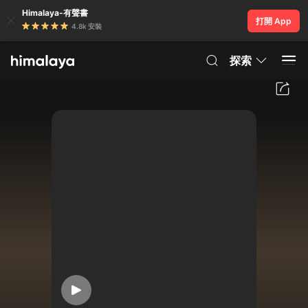
Himalaya-有聲書
打開 App
4.8k 安裝
探索