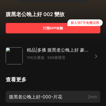
腹黑老公晚上好 002 變故
新人領7天免費試用
打開APP收聽
精品|多播 腹黑老公晚上好 豪門|霸總|甜寵|家族恩怨劇
106次播放
568條聲音
查看更多
腹黑老公晚上好-000-片花
2min