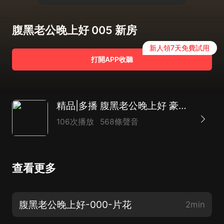
腹黑老公晚上好 005 新房
新人領7天免費試用
打開APP收聽
精品|多播 腹黑老公晚上好 豪門|霸總|甜寵|家族恩怨劇
106次播放
568條聲音
查看更多
腹黑老公晚上好-000-片花
2min