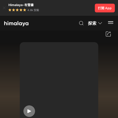
Himalaya-有聲書
打開 App
4.8k 安裝
探索