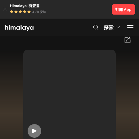
Himalaya-有聲書
打開 App
4.8k 安裝
探索