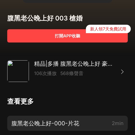
腹黑老公晚上好 003 槍婚
新人領7天免費試用
打開APP收聽
精品|多播 腹黑老公晚上好 豪門|霸總|甜寵|家族恩怨劇
106次播放
568條聲音
查看更多
腹黑老公晚上好-000-片花
2min