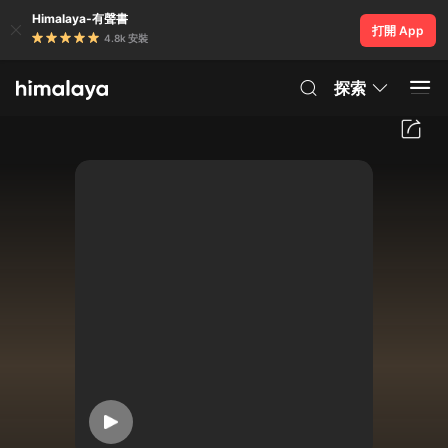
Himalaya-有聲書
打開 App
4.8k 安裝
探索