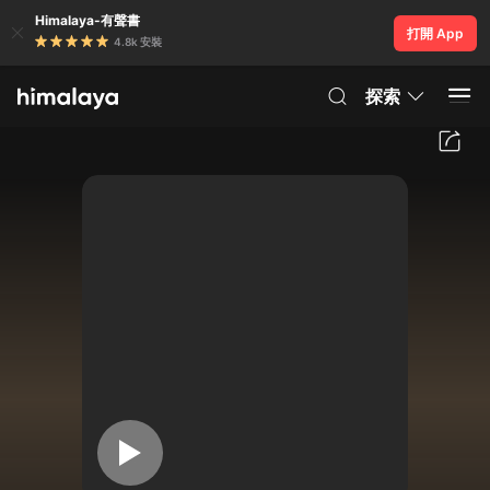
Himalaya-有聲書
打開 App
4.8k 安裝
探索