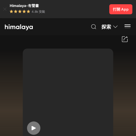
Himalaya-有聲書
打開 App
4.8k 安裝
探索