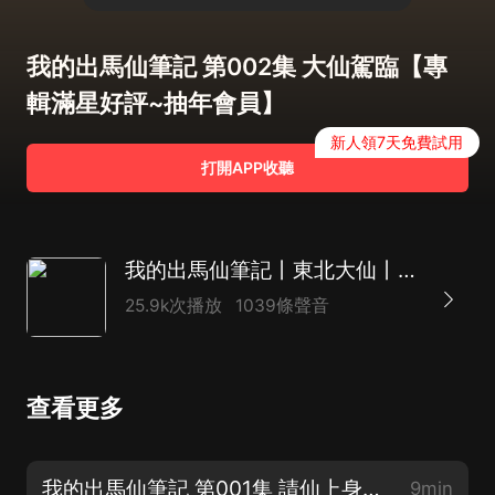
我的出馬仙筆記 第002集 大仙駕臨【專
輯滿星好評~抽年會員】
新人領7天免費試用
打開APP收聽
我的出馬仙筆記丨東北大仙丨民間恐怖懸疑丨紫襟劇社制作|多人有聲劇
25.9k次播放
1039條聲音
查看更多
我的出馬仙筆記 第001集 請仙上身【東北大仙~全書】
9min