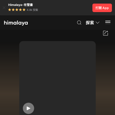
Himalaya-有聲書
打開 App
4.8k 安裝
探索