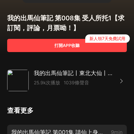
我的出馬仙筆記 第008集 受人所托1【求
訂閱，評論，月票呦！】
新人領7天免費試用
打開APP收聽
我的出馬仙筆記丨東北大仙丨民間恐怖懸疑丨紫襟劇社制作|多人有聲劇
25.9k次播放
1039條聲音
查看更多
我的出馬仙筆記 第001集 請仙上身【東北大仙~全書】
9min