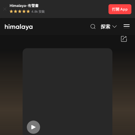
Himalaya-有聲書
打開 App
4.8k 安裝
探索