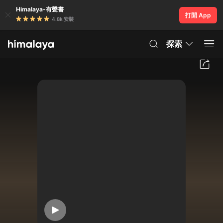
Himalaya-有聲書
打開 App
4.8k 安裝
探索