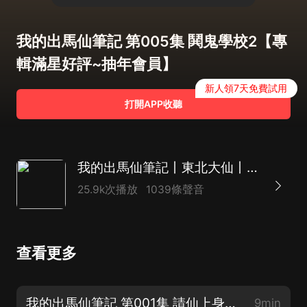
我的出馬仙筆記 第005集 鬨鬼學校2【專
輯滿星好評~抽年會員】
新人領7天免費試用
打開APP收聽
我的出馬仙筆記丨東北大仙丨民間恐怖懸疑丨紫襟劇社制作|多人有聲劇
25.9k次播放
1039條聲音
查看更多
我的出馬仙筆記 第001集 請仙上身【東北大仙~全書】
9min