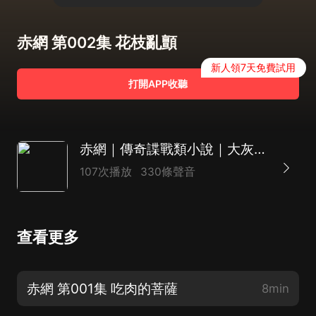
赤網 第002集 花枝亂顫
新人領7天免費試用
打開APP收聽
赤網｜傳奇諜戰類小說｜大灰狼演播
107次播放
330條聲音
查看更多
赤網 第001集 吃肉的菩薩
8min