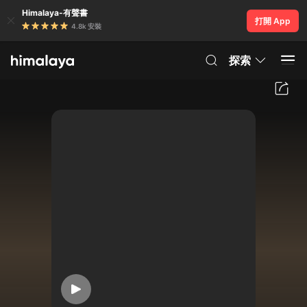
Himalaya-有聲書
打開 App
4.8k 安裝
探索