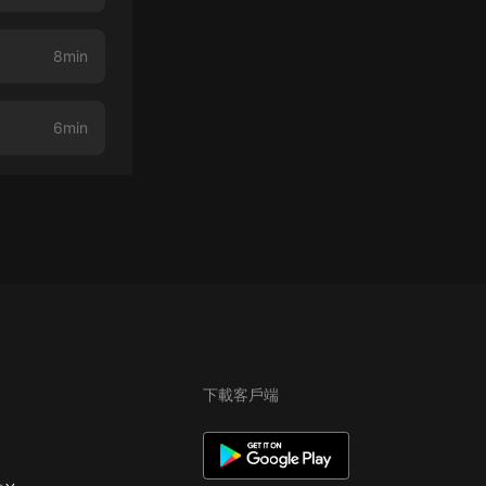
8min
6min
下載客戶端