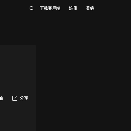
下載客戶端
註冊
登錄
論
分享