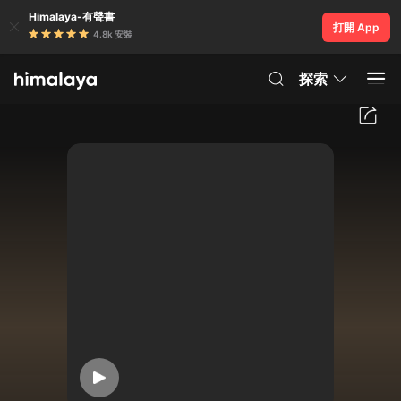
Himalaya-有聲書
打開 App
4.8k 安裝
探索