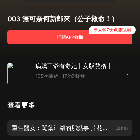
003 無可奈何新郎來（公子救命！）
新人領7天免費試用
打開APP收聽
病嬌王爺有毒妃丨女版贅婿丨穿越甜寵
105次播放
172條聲音
查看更多
重生醫女：闖蕩江湖的那點事 片花丨女版贅婿丨暴爽甜寵丨王爺
2min