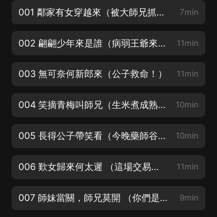
001 鄰家有女穿越來（被大師兄抓回去了）
7min
002 翩翩少年來是誰（病弱王爺來提親？！）丨多人有聲廣播劇
11min
003 無可奈何新郎來（公子救命！）
11min
004 笑摘青梅叫師兄（生米煮成熟飯？）
10min
005 長得公子帶笑看（今晚藥師谷會有大事發生）
10min
006 歎女歸來何太遲 （這場交易成了！）
11min
007 師妹當關，師兄莫開 （你們是驢子嗎？）
9min