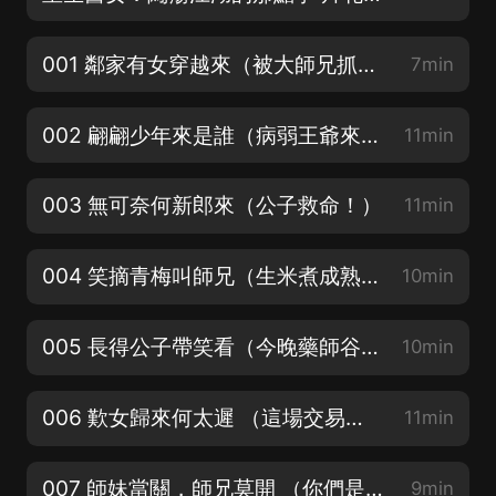
001 鄰家有女穿越來（被大師兄抓回去了）
7min
002 翩翩少年來是誰（病弱王爺來提親？！）丨多人有聲廣播劇
11min
003 無可奈何新郎來（公子救命！）
11min
004 笑摘青梅叫師兄（生米煮成熟飯？）
10min
005 長得公子帶笑看（今晚藥師谷會有大事發生）
10min
006 歎女歸來何太遲 （這場交易成了！）
11min
007 師妹當關，師兄莫開 （你們是驢子嗎？）
9min