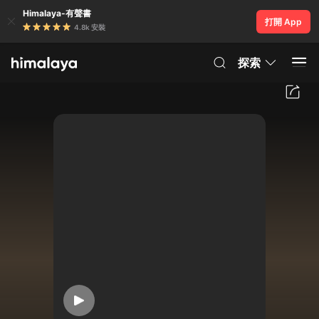
Himalaya-有聲書
打開 App
4.8k 安裝
探索