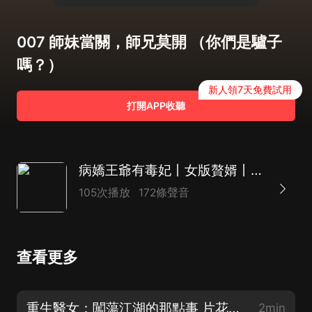
007 師妹當關，師兄莫開 （你們是驢子
嗎？）
新人領7天免費試用
打開APP收聽
病嬌王爺有毒妃丨女版贅婿丨穿越甜寵
105次播放
172條聲音
查看更多
重生醫女：闖蕩江湖的那點事 片花丨女版贅婿丨暴爽甜寵丨王爺
2min