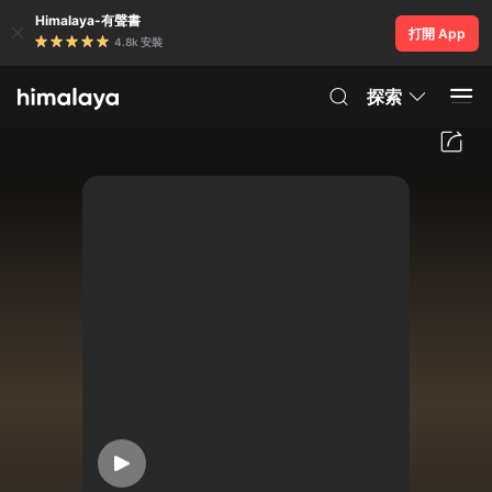
Himalaya-有聲書
打開 App
4.8k 安裝
探索