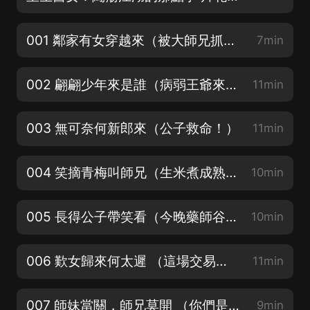
001 鄰家有女穿越來（被大師兄抓回去了）
7min
002 翩翩少年來是誰（病弱王爺來提親？！）丨多人有聲廣播劇
11min
003 無可奈何新郎來（公子救命！）
11min
004 笑摘青梅叫師兄（生米煮成熟飯？）
10min
005 長得公子帶笑看（今晚藥師谷會有大事發生）
10min
006 歎女歸來何太遲 （這場交易成了！）
11min
007 師妹當關，師兄莫開 （你們是驢子嗎？）
9min