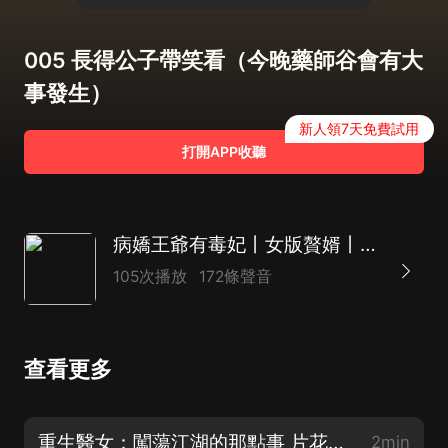
005 長得公子帶笑看（今晚藥師谷會有大
事發生）
新人領7天免費試用
打開APP收聽
病嬌王爺有毒妃丨女版贅婿丨穿越甜寵
105次播放
172條聲音
查看更多
重生醫女：闖蕩江湖的那點事 片花丨女版贅婿丨暴爽甜寵丨王爺
2min