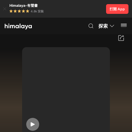
Himalaya-有聲書
打開 App
4.8k 安裝
探索