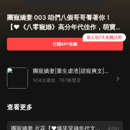
團寵嬌妻 003 咱們八個哥哥養著你！
【♥《八零寵婚》高分年代佳作，萌寶敲
可愛♥】
新人領7天免費試用
打開APP收聽
團寵嬌妻|重生虐渣|甜寵爽文|馬甲雙強|先婚后愛
904次播放
787條聲音
查看更多
團寵嬌妻 片花【♥爆笑穿越年代文《重生1977》上架啦，必須好聽，歡迎訂閱♥】
4min