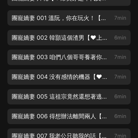
團寵嬌妻 001 溫阮，你在玩火！【♥《快穿之惡毒女配她是真不惡毒》笑中帶淚，強推♥】
7min
團寵嬌妻 002 韓顥這個渣男【♥上架爆更！記得訂閱關注點讚♥】
6min
團寵嬌妻 003 咱們八個哥哥養著你！【♥《八零寵婚》高分年代佳作，萌寶敲可愛♥】
7min
團寵嬌妻 004 没有感情的機器【♥每月月票貢獻前三名送月卡♥】
7min
團寵嬌妻 005 這祖宗竟然還想著逃！【♥每月月票貢獻前三名送月卡♥】
6min
團寵嬌妻 006 得想辦法離間兩人【♥每月月票貢獻前三名送月卡♥】
6min
團寵嬌妻 007 我老公只聽我的話【新書上架，福利不斷加更不停】
7min