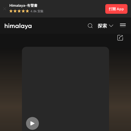
Himalaya-有聲書
打開 App
4.8k 安裝
探索