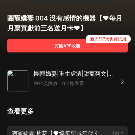
團寵嬌妻 004 没有感情的機器【♥每月
月票貢獻前三名送月卡♥】
新人領7天免費試用
打開APP收聽
團寵嬌妻|重生虐渣|甜寵爽文|馬甲雙強|先婚后愛
904次播放
787條聲音
查看更多
團寵嬌妻 片花【♥爆笑穿越年代文《重生1977》上架啦，必須好聽，歡迎訂閱♥】
4min