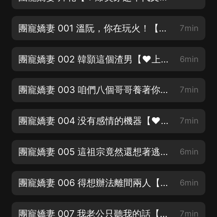
團寵嬌妻 001 溫阮，你在玩火！【♥《快穿之惡毒女配她是真不惡毒》笑中帶淚，強推♥】
7min
團寵嬌妻 002 韓顥這個渣男【♥上架爆更！記得訂閱關注點讚♥】
6min
團寵嬌妻 003 咱們八個哥哥養著你！【♥《八零寵婚》高分年代佳作，萌寶敲可愛♥】
7min
團寵嬌妻 004 没有感情的機器【♥每月月票貢獻前三名送月卡♥】
7min
團寵嬌妻 005 這祖宗竟然還想著逃！【♥每月月票貢獻前三名送月卡♥】
6min
團寵嬌妻 006 得想辦法離間兩人【♥每月月票貢獻前三名送月卡♥】
6min
團寵嬌妻 007 我老公只聽我的話【新書上架，福利不斷加更不停】
7min