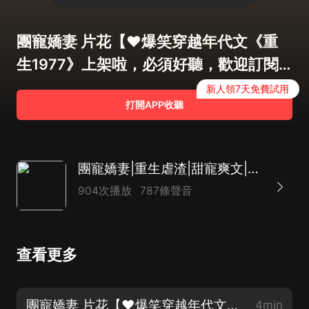
團寵嬌妻 片花【♥爆笑穿越年代文《重
生1977》上架啦，必須好聽，歡迎訂閱
♥】
新人領7天免費試用
打開APP收聽
團寵嬌妻|重生虐渣|甜寵爽文|馬甲雙強|先婚后愛
904次播放
787條聲音
查看更多
團寵嬌妻 片花【♥爆笑穿越年代文《重生1977》上架啦，必須好聽，歡迎訂閱♥】
4min