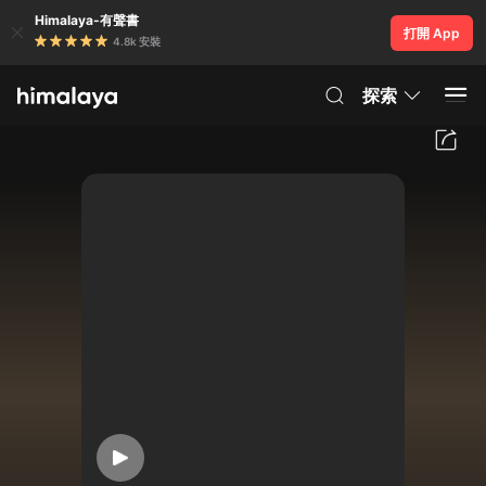
Himalaya-有聲書
打開 App
4.8k 安裝
探索