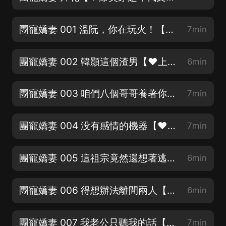
團寵嬌妻 001 溫阮，你在玩火！【♥《快穿之惡毒女配她是真不惡毒》笑中帶淚，強推♥】
7min
團寵嬌妻 002 韓顥這個渣男【♥上架爆更！記得訂閱關注點讚♥】
6min
團寵嬌妻 003 咱們八個哥哥養著你！【♥《八零寵婚》高分年代佳作，萌寶敲可愛♥】
7min
團寵嬌妻 004 没有感情的機器【♥每月月票貢獻前三名送月卡♥】
7min
團寵嬌妻 005 這祖宗竟然還想著逃！【♥每月月票貢獻前三名送月卡♥】
6min
團寵嬌妻 006 得想辦法離間兩人【♥每月月票貢獻前三名送月卡♥】
6min
團寵嬌妻 007 我老公只聽我的話【新書上架，福利不斷加更不停】
7min