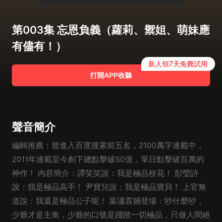
第003集 忘恩負義（蘿莉、禦姐、萌妹應
有儘有！）
新人領7天免費試用
打開APP收聽
聲音簡介
編輯推薦：曾進入百度搜索前五名，2100萬字連載中，
2011年連載至今創下總點擊破50億，單日點擊破百萬的
神作！ 內容簡介：譚笑笑說：我是極品校花！ 彭瑩詩
說：我是極品高手！ 尹寶兒說：我是極品寶貝！ 上官無
道說：我還是極品公子呢！ 葉瀟震撼登場：吵什麼吵，
少爺才是主角，少爺的口號是踐踏一切極品，只做人間絕