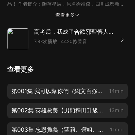
品！ 作者簡介：隕落星辰，原名徐靖傑，四川成都新津
人，中國作家協會會員，四川作協會員，四川網絡作協常
查看更多
務理事，新津政協委員，魯迅文學院網絡作家第九屆學
員。在第二、三屆橙瓜網絡文學獎評選中位列全國百強大
高考后，我成了合歡邪聖傳人丨絕品邪少多女主逆襲爽文
神。代表作有《戰魂神尊》《絕品邪少》《絕世戰祖》等
7.8k次播放
4420條聲音
播音簡介：鈺燁、三清、羽佳、紫曰、姬小小、喵大丁、
淡墨無殤 、拾柒、瑩瑩孑立
查看更多
第001集 我可以幫你們（網文百強大神作品，全網熱搜點擊50億次）
14min
第002集 英雄救美【男頻種田升級文，搜《寒門第一梟士》新書火熱更新中~】
13min
第003集 忘恩負義（蘿莉、禦姐、萌妹應有儘有！）
11min