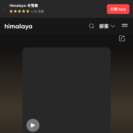
Himalaya-有聲書
打開 App
4.8k 安裝
探索