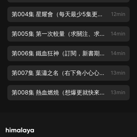
第004集 星耀會（每天最少5集更新，喜歡就點個關注哈）
12min
第005集 第一次較量（求關注、求訂閱）
14min
第006集 鐵血狂神（訂閱，新書期全）
14min
第007集 葉瀟之名（右下角小心心走起~）
13min
第008集 熱血燃燒（想爆更就快來點讚分享吧~）
13min