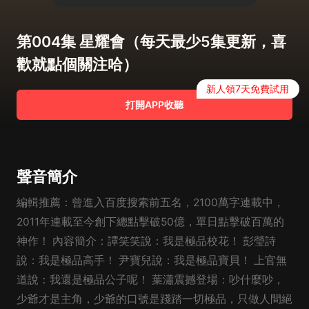
第004集 星耀會（每天最少5集更新，喜
歡就點個關注哈）
新人領7天免費試用
打開APP收聽
聲音簡介
編輯推薦：曾進入百度搜索前五名，2100萬字連載中，
2011年連載至今創下總點擊破50億，單日點擊破百萬的
神作！ 內容簡介：譚笑笑說：我是極品校花！ 彭瑩詩
說：我是極品高手！ 尹寶兒說：我是極品寶貝！ 上官無
道說：我還是極品公子呢！ 葉瀟震撼登場：吵什麼吵，
少爺才是主角，少爺的口號是踐踏一切極品，只做人間絕