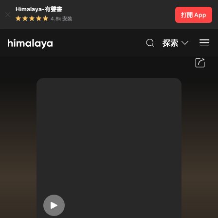
Himalaya-有聲書
打開 App
4.8k 安裝
探索