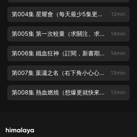
第004集 星耀會（每天最少5集更新，喜歡就點個關注哈）
12min
第005集 第一次較量（求關注、求訂閱）
14min
第006集 鐵血狂神（訂閱，新書期全）
14min
第007集 葉瀟之名（右下角小心心走起~）
13min
第008集 熱血燃燒（想爆更就快來點讚分享吧~）
13min