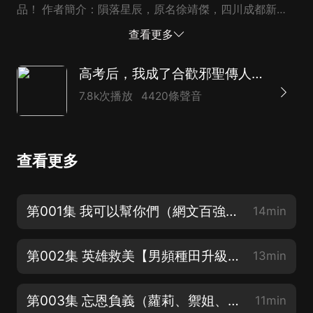
品！ 作者簡介：隕落星辰，原名徐靖傑，四川成都新津
人，中國作家協會會員，四川作協會員，四川網絡作協常
查看更多
務理事，新津政協委員，魯迅文學院網絡作家第九屆學
員。在第二、三屆橙瓜網絡文學獎評選中位列全國百強大
高考后，我成了合歡邪聖傳人丨絕品邪少多女主逆襲爽文
神。代表作有《戰魂神尊》《絕品邪少》《絕世戰祖》等
7.8k次播放
4420條聲音
播音簡介：鈺燁、三清、羽佳、紫曰、姬小小、喵大丁、
淡墨無殤 、拾柒、瑩瑩孑立
查看更多
第001集 我可以幫你們（網文百強大神作品，全網熱搜點擊50億次）
14min
第002集 英雄救美【男頻種田升級文，搜《寒門第一梟士》新書火熱更新中~】
13min
第003集 忘恩負義（蘿莉、禦姐、萌妹應有儘有！）
11min