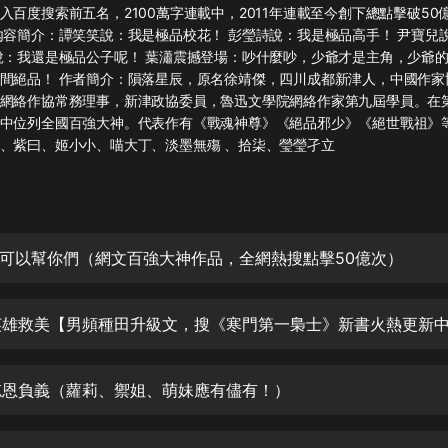
灰姑娘音樂
入百度搜索前五名，2100萬字連載中，2011年連載至今創下總點擊破50
內容簡介：譚笑笑說：我是極品校花！ 彭瑩詩說：我是極品高手！ 尹寶兒
說：我還是極品公子呢！ 葉瀟震撼登場：吵什麼吵，少爺才是主角，少爺
郭德綱於謙相聲全集
間絕品！ 作者簡介：隕落星辰，原名徐靖傑，四川成都新津人，中國作家
德雲社郭德綱相聲VIP
網絡作協常務理事，新津政協委員，魯迅文學院網絡作家第九屆學員。在
中位列全國百強大神。代表作有《戰魂神尊》《絕品邪少》《絕世戰祖》等
安全警長啦咘啦哆·假期篇|新篇章加
、紫曰、姬小小、喵大丁、淡墨無殤 、拾柒、瑩瑩孑立
更|寶寶巴士故事
寶寶巴士
凡人修仙傳|楊洋主演影視原著|薑廣
濤配音多播版本
光合積木
 我可以幫你們（網文百強大神作品，全網熱搜點擊50億次）
摸金天師【第一季】（紫襟演播）
有聲的紫襟
無敵六皇子|爆笑穿越|無敵流皇子|安
 忘恩負義（蘿莉、禦姐、萌妹應有儘有！）
燃領銜有聲小說
安燃