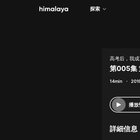
探索
全部
小說
個人成長
高考后，我成
相聲評書
第005
兒童
14min
201
歷史
情感治愈
播放
健康養生
商業財經
詳細信息
廣播劇