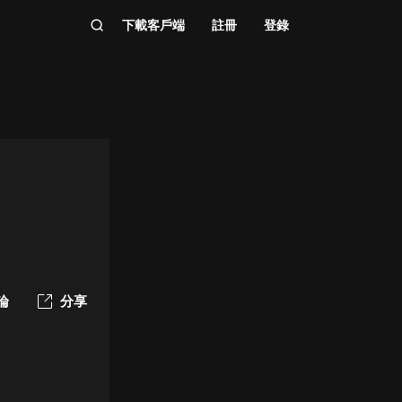
下載客戶端
註冊
登錄
論
分享