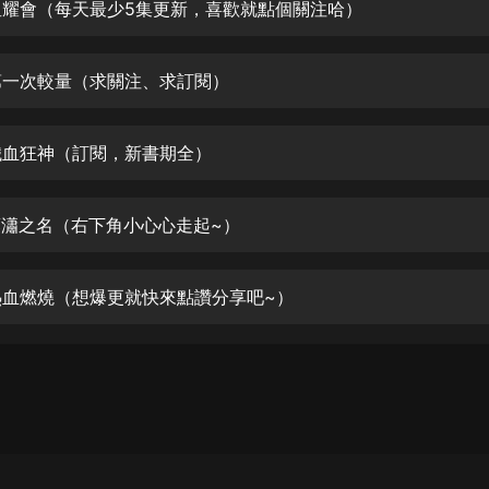
生命科學篇1-2·猴子警長科學探案記|
 星耀會（每天最少5集更新，喜歡就點個關注哈）
寶寶巴士科普
寶寶巴士
 第一次較量（求關注、求訂閱）
【新民間劇場】我的老千江湖｜ 有聲
的紫襟｜ 魔幻千手
有聲的紫襟
 鐵血狂神（訂閱，新書期全）
《夜色鋼琴曲》
夜色鋼琴曲趙海洋
 葉瀟之名（右下角小心心走起~）
太荒吞天訣丨熱血玄幻丨紫襟領銜有
聲劇
 熱血燃燒（想爆更就快來點讚分享吧~）
有聲的紫襟
嫡女貴嫁 | 一刀蘇蘇團隊制作 | 古言
宮鬥重生爽文 多人有聲劇
一刀蘇蘇
中國大案紀實 | 每日一驚案！真實案
件恐怖刑偵尚文
大舌頭尚文