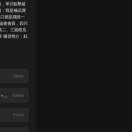
億，單日點擊破
說：我是極品寶
的口號是踐踏一
協會會員，四川
第二、三屆橙瓜
 播音簡介：鈺
14min
第002集 英雄救美【男頻種田升級文，搜《寒門第一梟士》新書火熱更新中~】
13min
11min