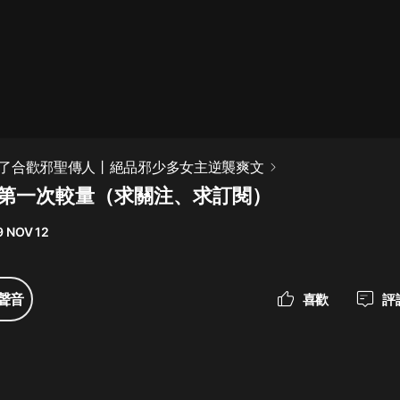
最佳女婿｜都市異能多人有聲劇｜一
種侃侃｜有聲小說
一種侃侃
米小圈上學記:一二三年級 | 暢銷出版
了合歡邪聖傳人丨絕品邪少多女主逆襲爽文
物
集 第一次較量（求關注、求訂閱）
米小圈
9 NOV 12
破壞者聯盟篇1-4季·猴子警長科學探
案記|寶寶巴士
寶寶巴士
聲音
喜歡
評
大奉打更人丨頭陀淵領銜多人有聲
劇|暢聽全集|王鶴棣、田曦薇主演影
視劇原著|賣報小郎君
頭陀淵講故事
總有這樣的歌只想一個人聽