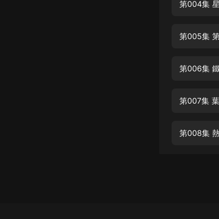
經典名著
第004集
人物傳記
第005集
電影
生活
第006集
英語
日語
第007集
課程
少兒教育
第008集
二次元
教育培訓
IT科技
汽車