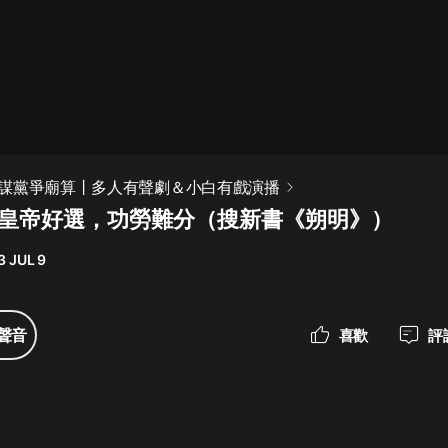
最佳女婿｜都市異能多人有聲劇｜一
種侃侃｜有聲小說
一種侃侃
米小圈上學記:一二三年級 | 暢銷出版
謀黨爭廟算丨多人有聲劇＆小白有戲演播
物
集 皇帝好選，功勞難分（搜新書《朔明》）
米小圈
3 JUL 9
破壞者聯盟篇1-4季·猴子警長科學探
案記|寶寶巴士
寶寶巴士
聲音
喜歡
評
大奉打更人丨頭陀淵領銜多人有聲
劇|暢聽全集|王鶴棣、田曦薇主演影
視劇原著|賣報小郎君
頭陀淵講故事
總有這樣的歌只想一個人聽