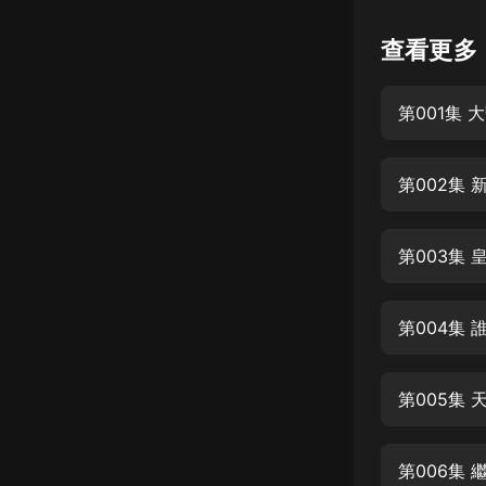
懸疑
查看更多
科幻
第001集
好書精講
外語
第002集
耽美
認知思維
第003集
人文
音樂
第004集
粵語
第005集
頭條
娛樂
第006集