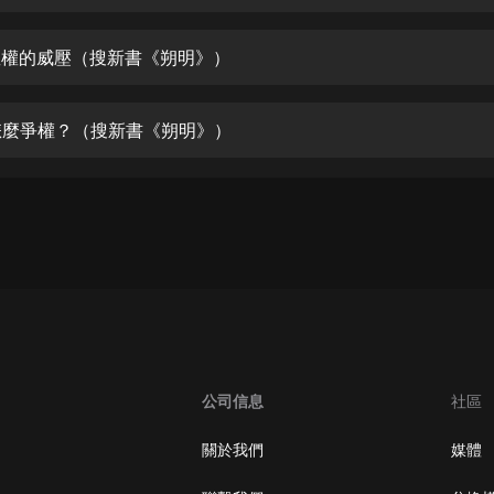
生命科學篇1-2·猴子警長科學探案記|
寶寶巴士科普
寶寶巴士
 皇權的威壓（搜新書《朔明》）
【新民間劇場】我的老千江湖｜ 有聲
的紫襟｜ 魔幻千手
 怎麼爭權？（搜新書《朔明》）
有聲的紫襟
《夜色鋼琴曲》
夜色鋼琴曲趙海洋
太荒吞天訣丨熱血玄幻丨紫襟領銜有
聲劇
有聲的紫襟
嫡女貴嫁 | 一刀蘇蘇團隊制作 | 古言
宮鬥重生爽文 多人有聲劇
公司信息
社區
一刀蘇蘇
中國大案紀實 | 每日一驚案！真實案
關於我們
媒體
件恐怖刑偵尚文
大舌頭尚文