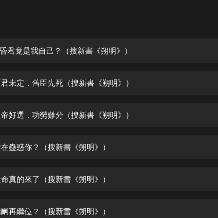
灰姑娘音樂
郭德綱於謙相聲全集
德雲社郭德綱相聲VIP
 大昏君竟是我自己？（搜新書《朔明》）
安全警長啦咘啦哆·假期篇|新篇章加
更|寶寶巴士故事
 新君未定，舊臣先死（搜新書《朔明》）
寶寶巴士
凡人修仙傳|楊洋主演影視原著|薑廣
濤配音多播版本
 皇帝好選，功勞難分（搜新書《朔明》）
光合積木
 誰在蠱惑你？（搜新書《朔明》）
摸金天師【第一季】（紫襟演播）
有聲的紫襟
 天命真的來了（搜新書《朔明》）
無敵六皇子|爆笑穿越|無敵流皇子|安
燃領銜有聲小說
安燃
 繼嗣再繼位？（搜新書《朔明》）