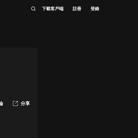
下載客戶端
註冊
登錄
論
分享