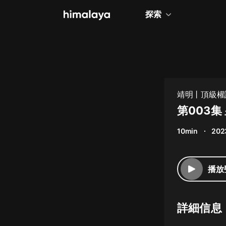
探索
全部
小說
個人成長
靖明丨頂級權
相聲評書
第003
兒童
10min
202
歷史
情感治愈
播放
健康養生
商業財經
詳細信息
廣播劇