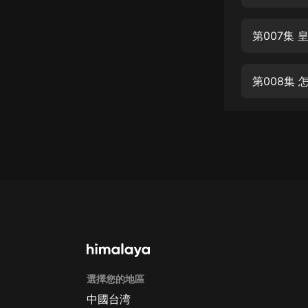
經典名著
人物傳記
第007集
電影
生活
第008集
英語
日語
課程
少兒教育
二次元
教育培訓
IT科技
選擇您的地區
汽車
中國台湾