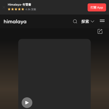
Himalaya-有聲書
打開 App
4.8k 安裝
探索