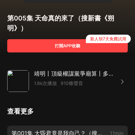
第005集 天命真的來了（搜新書《朔
明》）
新人領7天免費試用
打開APP收聽
靖明丨頂級權謀黨爭廟算丨多人有聲劇＆小白有戲演播
1.8k次播放
910條聲音
查看更多
第001集 大昏君竟是我自己？（搜新書《朔明》）
11min