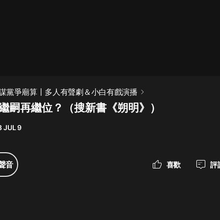
最佳女婿｜都市異能多人有聲劇｜一
種侃侃｜有聲小說
一種侃侃
米小圈上學記:一二三年級 | 暢銷出版
謀黨爭廟算丨多人有聲劇＆小白有戲演播
物
集 繼嗣再繼位？（搜新書《朔明》）
米小圈
 JUL 9
破壞者聯盟篇1-4季·猴子警長科學探
案記|寶寶巴士
寶寶巴士
聲音
喜歡
評
大奉打更人丨頭陀淵領銜多人有聲
劇|暢聽全集|王鶴棣、田曦薇主演影
視劇原著|賣報小郎君
頭陀淵講故事
總有這樣的歌只想一個人聽