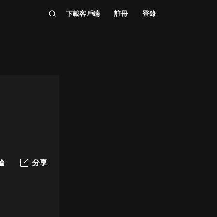
下載客戶端
註冊
登錄
論
分享