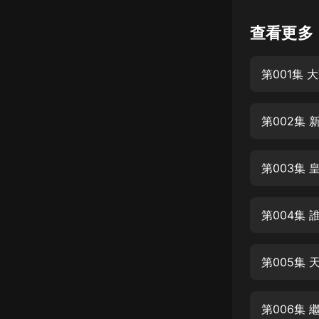
懸疑
查看更多
科幻
第001集
好書精講
外語
第002集
耽美
認知思維
第003集
人文
音樂
第004集
粵語
第005集
頭條
娛樂
第006集