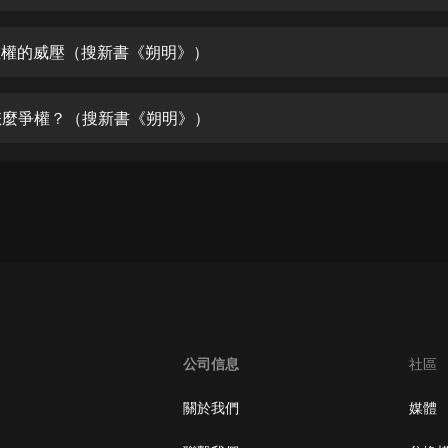
生命科學篇1-2·猴子警長科學探案記|
寶寶巴士科普
寶寶巴士
 皇權的威壓（搜新書《朔明》）
【新民間劇場】我的老千江湖｜ 有聲
的紫襟｜ 魔幻千手
 怎麼爭權？（搜新書《朔明》）
有聲的紫襟
《夜色鋼琴曲》
夜色鋼琴曲趙海洋
太荒吞天訣丨熱血玄幻丨紫襟領銜有
聲劇
有聲的紫襟
嫡女貴嫁 | 一刀蘇蘇團隊制作 | 古言
宮鬥重生爽文 多人有聲劇
公司信息
社區
一刀蘇蘇
中國大案紀實 | 每日一驚案！真實案
關於我們
媒體
件恐怖刑偵尚文
大舌頭尚文