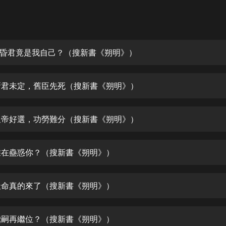
灰姑娘音樂
郭德綱於謙相聲全集
德雲社郭德綱相聲VIP
 大昏君竟是我自己？（搜新書《朔明》）
安全警長啦咘啦哆·假期篇|新篇章加
更|寶寶巴士故事
 新君未定，舊臣先死（搜新書《朔明》）
寶寶巴士
凡人修仙傳|楊洋主演影視原著|薑廣
濤配音多播版本
 皇帝好選，功勞難分（搜新書《朔明》）
光合積木
 誰在蠱惑你？（搜新書《朔明》）
摸金天師【第一季】（紫襟演播）
有聲的紫襟
 天命真的來了（搜新書《朔明》）
無敵六皇子|爆笑穿越|無敵流皇子|安
燃領銜有聲小說
安燃
 繼嗣再繼位？（搜新書《朔明》）