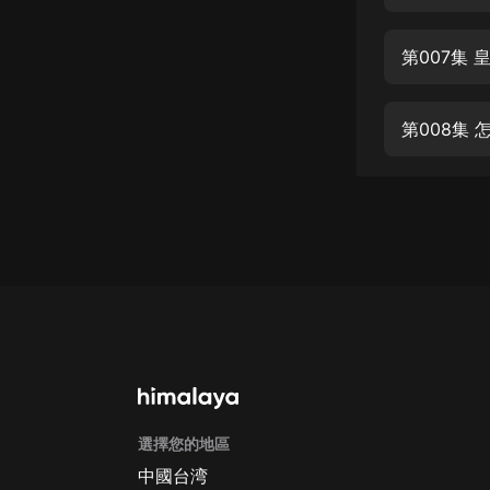
經典名著
人物傳記
第007集
電影
生活
第008集
英語
日語
課程
少兒教育
二次元
教育培訓
IT科技
選擇您的地區
汽車
中國台湾