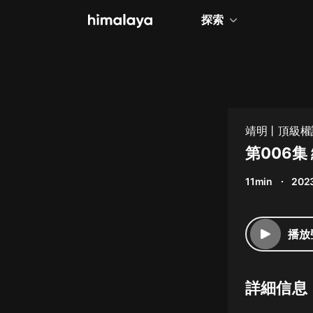
探索
全部
小說
個人成長
靖明丨頂級權
相聲評書
第006
兒童
11min
2023
歷史
情感治愈
播放
健康養生
商業財經
詳細信息
廣播劇