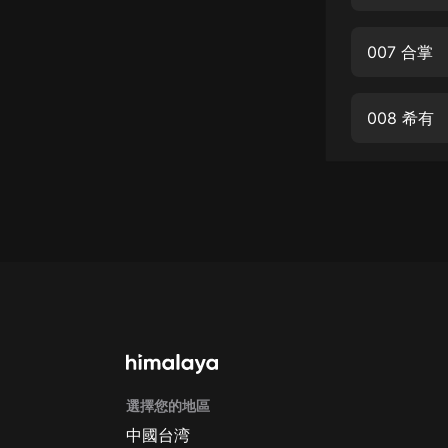
經典名著
人物傳記
007 合掌
電影
生活
008 希有
英語
日語
課程
少兒教育
二次元
教育培訓
IT科技
選擇您的地區
汽車
中國台湾