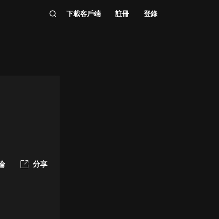
下載客戶端
註冊
登錄
論
分享