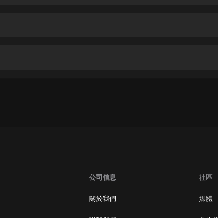
生命科學篇1-2·猴子警長科學探案記|
寶寶巴士科普
寶寶巴士
【新民間劇場】我的老千江湖｜ 有聲
的紫襟｜ 魔幻千手
有聲的紫襟
《夜色鋼琴曲》
夜色鋼琴曲趙海洋
太荒吞天訣丨熱血玄幻丨紫襟領銜有
聲劇
有聲的紫襟
嫡女貴嫁 | 一刀蘇蘇團隊制作 | 古言
宮鬥重生爽文 多人有聲劇
公司信息
社區
一刀蘇蘇
中國大案紀實 | 每日一驚案！真實案
關於我們
媒體
件恐怖刑偵尚文
大舌頭尚文