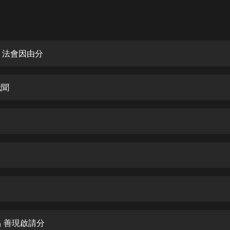
灰姑娘音樂
郭德綱於謙相聲全集
德雲社郭德綱相聲VIP
品 法會因由分
安全警長啦咘啦哆·假期篇|新篇章加
更|寶寶巴士故事
我聞
寶寶巴士
凡人修仙傳|楊洋主演影視原著|薑廣
濤配音多播版本
光合積木
摸金天師【第一季】（紫襟演播）
有聲的紫襟
無敵六皇子|爆笑穿越|無敵流皇子|安
燃領銜有聲小說
安燃
品 善現啟請分