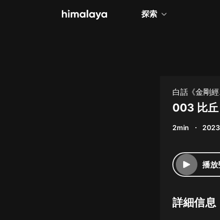
探索
全部
小說
個人成長
白話《金剛經
相聲評書
003 比丘
兒童
2min
2023
歷史
情感治愈
播放
健康養生
商業財經
詳細信息
廣播劇