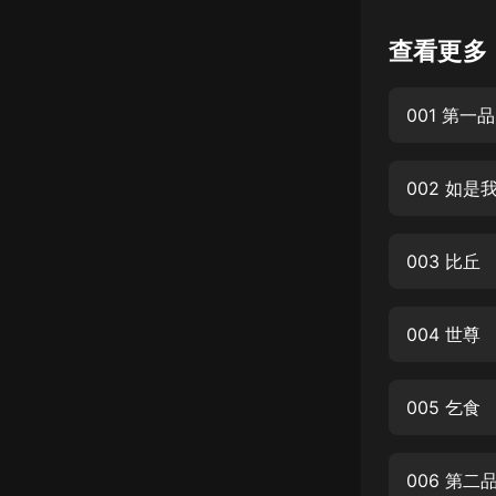
懸疑
查看更多
科幻
001 第一
好書精講
外語
002 如是
耽美
認知思維
003 比丘
人文
音樂
004 世尊
粵語
005 乞食
頭條
娛樂
006 第二