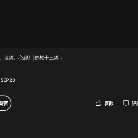
最佳女婿｜都市異能多人有聲劇｜一
種侃侃｜有聲小說
一種侃侃
米小圈上學記:一二三年級 | 暢銷出版
、壇經、心經》|佛教十三經
物
米小圈
 SEP 20
破壞者聯盟篇1-4季·猴子警長科學探
案記|寶寶巴士
寶寶巴士
聲音
喜歡
評
大奉打更人丨頭陀淵領銜多人有聲
劇|暢聽全集|王鶴棣、田曦薇主演影
視劇原著|賣報小郎君
頭陀淵講故事
總有這樣的歌只想一個人聽