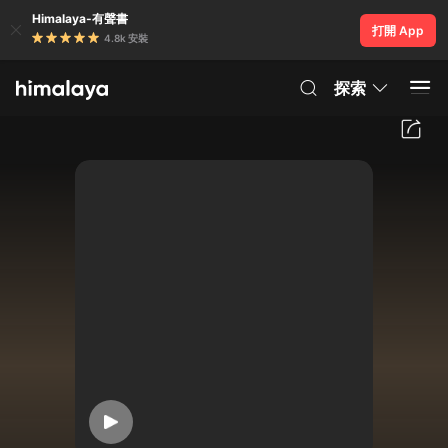
Himalaya-有聲書
打開 App
4.8k 安裝
探索