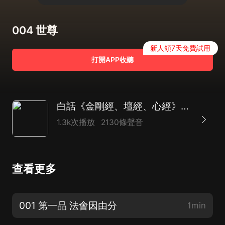
004 世尊
新人領7天免費試用
打開APP收聽
白話《金剛經、壇經、心經》|佛教十三經
1.3k次播放
2130條聲音
查看更多
001 第一品 法會因由分
1min