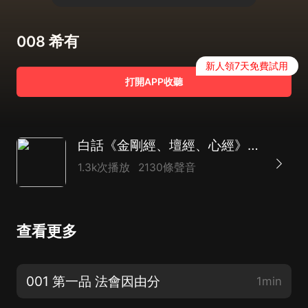
008 希有
新人領7天免費試用
打開APP收聽
白話《金剛經、壇經、心經》|佛教十三經
1.3k次播放
2130條聲音
查看更多
001 第一品 法會因由分
1min