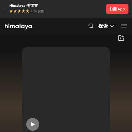
Himalaya-有聲書
打開 App
4.8k 安裝
探索