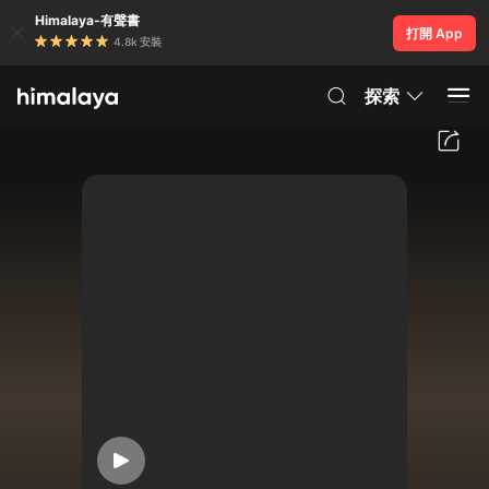
Himalaya-有聲書
打開 App
4.8k 安裝
探索