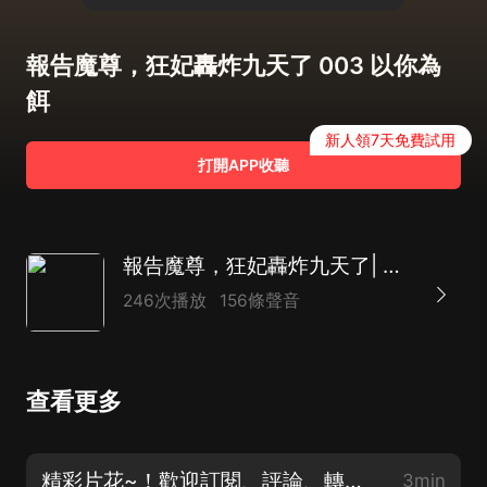
報告魔尊，狂妃轟炸九天了 003 以你為
餌
新人領7天免費試用
打開APP收聽
報告魔尊，狂妃轟炸九天了| 甜寵&穿越重生&雙潔女強爽文有聲小說
246次播放
156條聲音
查看更多
精彩片花~！歡迎訂閱、評論、轉發！
3min