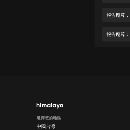
經典名著
人物傳記
報告魔尊，
電影
生活
報告魔尊：
英語
日語
課程
少兒教育
二次元
教育培訓
IT科技
選擇您的地區
汽車
中國台湾