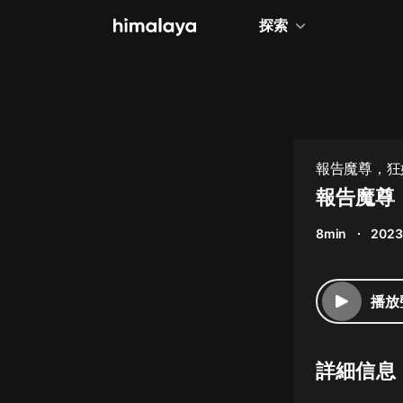
探索
全部
小說
個人成長
報告魔尊，狂
相聲評書
報告魔尊
兒童
8min
2023
歷史
情感治愈
播放
健康養生
商業財經
詳細信息
廣播劇