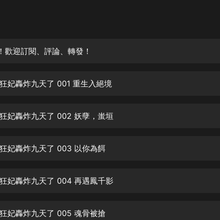
灰姑娘音樂
郭德綱於謙相聲全集
德雲社郭德綱相聲VIP
！歡迎訂閱、評論、轉發！
安全警長啦咘啦哆·假期篇|新篇章加
更|寶寶巴士故事
狂妃轟炸九天了 001 重生入絕境
寶寶巴士
凡人修仙傳|楊洋主演影視原著|薑廣
濤配音多播版本
狂妃轟炸九天了 002 妖孽，蚩垣
光合積木
狂妃轟炸九天了 003 以你為餌
摸金天師【第一季】（紫襟演播）
有聲的紫襟
狂妃轟炸九天了 004 再遇鳳千影
無敵六皇子|爆笑穿越|無敵流皇子|安
燃領銜有聲小說
安燃
狂妃轟炸九天了 005 魂骨被搶