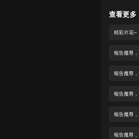
懸疑
查看更多
科幻
精彩片花~
好書精講
外語
報告魔尊，
耽美
認知思維
報告魔尊，
人文
音樂
報告魔尊，
粵語
報告魔尊，
頭條
娛樂
報告魔尊，