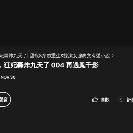
最佳女婿｜都市異能多人有聲劇｜一
種侃侃｜有聲小說
一種侃侃
米小圈上學記:一二三年級 | 暢銷出版
妃轟炸九天了| 甜寵&穿越重生&雙潔女強爽文有聲小說
物
，狂妃轟炸九天了 004 再遇鳳千影
米小圈
 NOV 30
破壞者聯盟篇1-4季·猴子警長科學探
案記|寶寶巴士
寶寶巴士
聲音
喜歡
評
大奉打更人丨頭陀淵領銜多人有聲
劇|暢聽全集|王鶴棣、田曦薇主演影
視劇原著|賣報小郎君
頭陀淵講故事
總有這樣的歌只想一個人聽