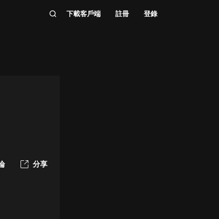
下載客戶端
註冊
登錄
論
分享