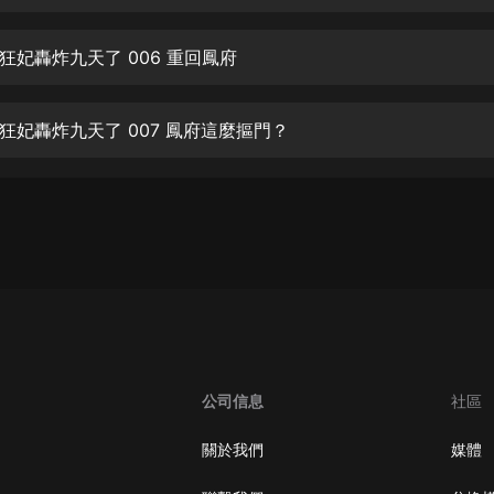
生命科學篇1-2·猴子警長科學探案記|
寶寶巴士科普
寶寶巴士
狂妃轟炸九天了 006 重回鳳府
【新民間劇場】我的老千江湖｜ 有聲
的紫襟｜ 魔幻千手
狂妃轟炸九天了 007 鳳府這麼摳門？
有聲的紫襟
《夜色鋼琴曲》
夜色鋼琴曲趙海洋
太荒吞天訣丨熱血玄幻丨紫襟領銜有
聲劇
有聲的紫襟
嫡女貴嫁 | 一刀蘇蘇團隊制作 | 古言
宮鬥重生爽文 多人有聲劇
公司信息
社區
一刀蘇蘇
中國大案紀實 | 每日一驚案！真實案
關於我們
媒體
件恐怖刑偵尚文
大舌頭尚文