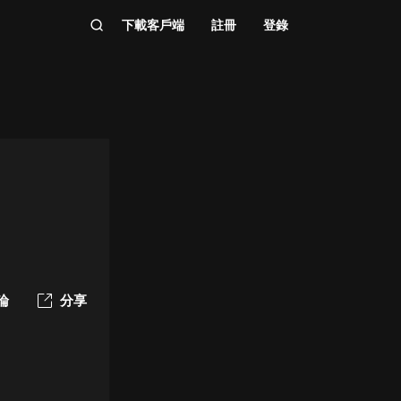
下載客戶端
註冊
登錄
論
分享