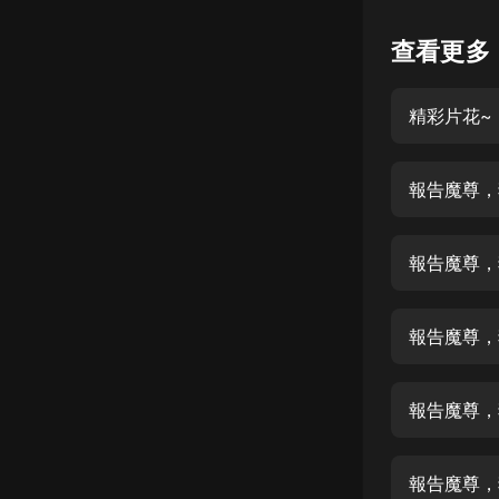
懸疑
查看更多
科幻
精彩片花~
好書精講
外語
報告魔尊，
耽美
認知思維
報告魔尊，
人文
音樂
報告魔尊，
粵語
報告魔尊，
頭條
娛樂
報告魔尊，