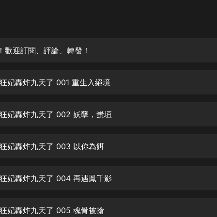
灰姑娘音樂
郭德綱於謙相聲全集
德雲社郭德綱相聲VIP
！歡迎訂閱、評論、轉發！
安全警長啦咘啦哆·假期篇|新篇章加
更|寶寶巴士故事
狂妃轟炸九天了 001 重生入絕境
寶寶巴士
凡人修仙傳|楊洋主演影視原著|薑廣
濤配音多播版本
狂妃轟炸九天了 002 妖孽，蚩垣
光合積木
狂妃轟炸九天了 003 以你為餌
摸金天師【第一季】（紫襟演播）
有聲的紫襟
狂妃轟炸九天了 004 再遇鳳千影
無敵六皇子|爆笑穿越|無敵流皇子|安
燃領銜有聲小說
安燃
狂妃轟炸九天了 005 魂骨被搶