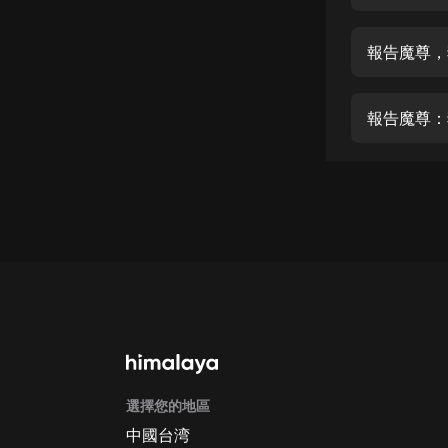
經典名著
人物傳記
報告魔尊，
電影
生活
報告魔尊：
英語
日語
課程
少兒教育
二次元
教育培訓
IT科技
選擇您的地區
汽車
中國台湾