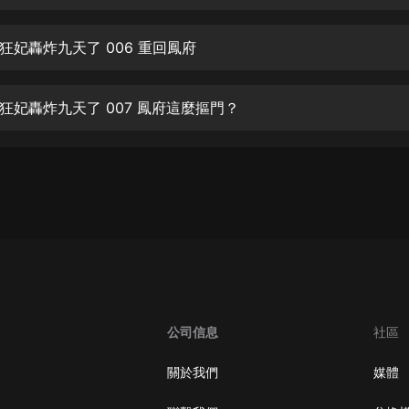
生命科學篇1-2·猴子警長科學探案記|
寶寶巴士科普
寶寶巴士
狂妃轟炸九天了 006 重回鳳府
【新民間劇場】我的老千江湖｜ 有聲
的紫襟｜ 魔幻千手
狂妃轟炸九天了 007 鳳府這麼摳門？
有聲的紫襟
《夜色鋼琴曲》
夜色鋼琴曲趙海洋
太荒吞天訣丨熱血玄幻丨紫襟領銜有
聲劇
有聲的紫襟
嫡女貴嫁 | 一刀蘇蘇團隊制作 | 古言
宮鬥重生爽文 多人有聲劇
公司信息
社區
一刀蘇蘇
中國大案紀實 | 每日一驚案！真實案
關於我們
媒體
件恐怖刑偵尚文
大舌頭尚文