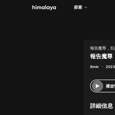
探索
全部
小說
個人成長
報告魔尊，狂
相聲評書
報告魔尊，
兒童
8min
2023
歷史
情感治愈
播放
健康養生
商業財經
詳細信息
廣播劇